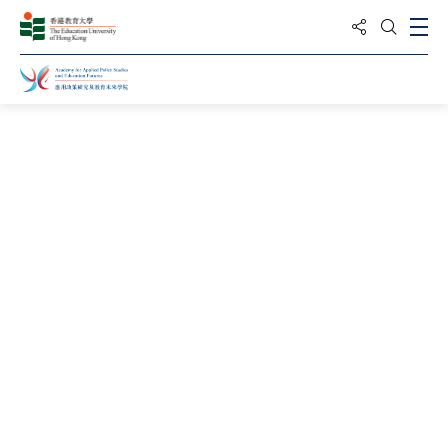
分享到
打
打開搜
主頁
修讀課程
招生
課程
全球高等教育文學碩士
課程編號
一年 全日制 / A1M110