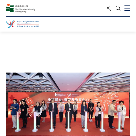
分享到
打
打開搜
主頁
關於我們
研究所 / 中心