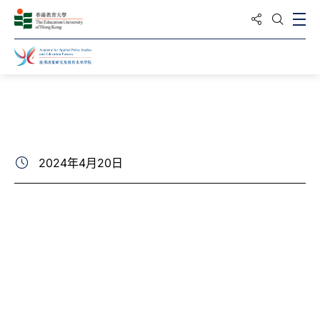
分享到
打
打開搜
主頁
最新動向
相片集
2024年4月20日