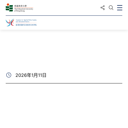
分享到
打
打開搜
主頁
最新動向
新聞
2026年1月11日