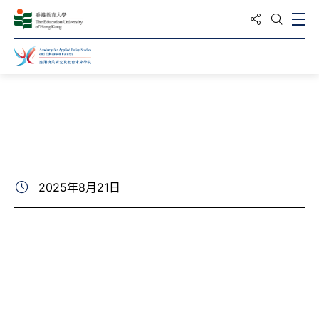
分享到
打
打開搜
主頁
最新動向
相片集
2025年8月21日