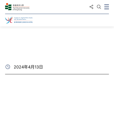
分享到
打
打開搜
主頁
最新動向
相片集
2024年4月13日